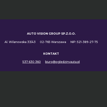
AUTO VISION GROUP SP.Z.O.O.
Al. Wilanowska 33/43
02-765 Warszawa
NIP: 521-389-27-75
KONTAKT
537 630 360
biuro@ogledzinyauta.pl
LINKI
Regulamin