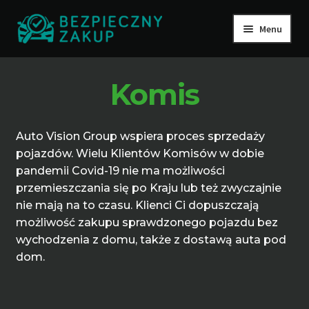
Przejdź
Przejdź
Menu
do
do
nawigacji
treści
O nas
Komis
Jak to działa
Oferta
Auto Vision Group wspiera proces sprzedaży
Raporty
pojazdów. Wielu Klientów Komisów w dobie
pandemii Covid-19 nie ma możliwości
Aktualności
przemieszczania się po Kraju lub też zwyczajnie
Floty
nie mają na to czasu. Klienci Ci dopuszczają
możliwość zakupu sprawdzonego pojazdu bez
Kontakt
wychodzenia z domu, także z dostawą auta pod
Zamów usługę
dom.